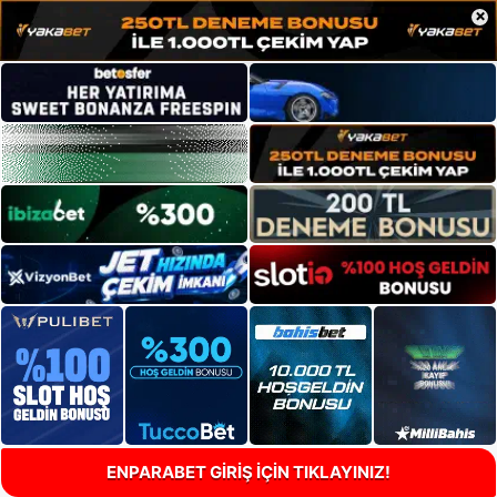
×
ENPARABET GİRİŞ İÇİN TIKLAYINIZ!