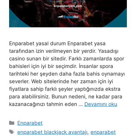
Enparabet yasal durum Enparabet yasa
tarafından izin verilmeyen bir yerdir. Yasadışı
casino sunan bir sitedir. Farklı zamanlarda spor
bahisleri için iyi bir seçimdir. İnsanlar spora
tarihteki her şeyden daha fazla bahis oynamayı
severler. Web sitelerinde her zaman için iyi
fiyatlara sahip farklı şeyler yaptığınızda ekstra
para alabilirsiniz. Bunun nedeni, ne kadar para
kazanacağınızı tahmin eden …
Devamını oku
Kategoriler
Enparabet
Etiketler
enparabet blackjack avantajı
,
enparabet