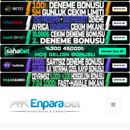
İçeriğe
atla
Menü