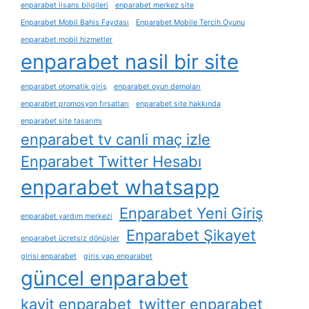
enparabet lisans bilgileri
enparabet merkez site
Enparabet Mobil Bahis Faydası
Enparabet Mobile Tercih Oyunu
enparabet mobil hizmetler
enparabet nasil bir site
enparabet otomatik giriş
enparabet oyun demoları
enparabet promosyon fırsatları
enparabet site hakkında
enparabet site tasarımı
enparabet tv canli maç izle
Enparabet Twitter Hesabı
enparabet whatsapp
Enparabet Yeni Giriş
enparabet yardım merkezi
Enparabet Şikayet
enparabet ücretsiz dönüşler
girisi enparabet
giris yap enparabet
güncel enparabet
kayit enparabet
twitter enparabet