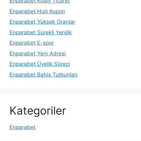
Enparabet Kolay Ticaret
Enparabet Hızlı Kupon
Enparabet Yüksek Oranlar
Enparabet Sürekli Yenilik
Enparabet E-spor
Enparabet Yeni Adresi
Enparabet Üyelik Süreci
Enparabet Bahis Tutkunları
Kategoriler
Enparabet