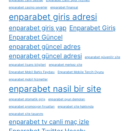
enparabet canli destek
Enparabet Canlı Spor Hizmeti
enparabet casino severler
enparabet finansal
enparabet giris adresi
enparabet giris yap
Enparabet Giriş
Enparabet Güncel
enparabet güncel adres
enparabet güncel adresi
enparabet güvenilir site
enparabet lisans bilgileri
enparabet merkez site
Enparabet Mobil Bahis Faydası
Enparabet Mobile Tercih Oyunu
enparabet mobil hizmetler
enparabet nasil bir site
enparabet otomatik giriş
enparabet oyun demoları
enparabet promosyon fırsatları
enparabet site hakkında
enparabet site tasarımı
enparabet tv canli maç izle
Enparabet Twitter Hesabı