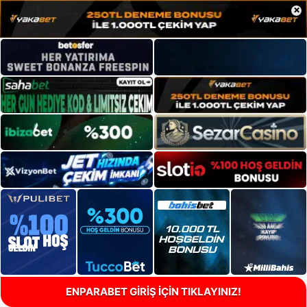
×
ENPARABET GİRİŞ İÇİN TIKLAYINIZ!