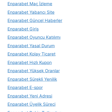
Enparabet Maç İzleme
Enparabet Yabancı Site
Enparabet Güncel Haberler
Enparabet Giriş
Enparabet Oyuncu Katılımı
Enparabet Yasal Durum
Enparabet Kolay Ticaret
Enparabet Hızlı Kupon
Enparabet Yüksek Oranlar
Enparabet Sürekli Yenilik
Enparabet E-spor
Enparabet Yeni Adresi
Enparabet Üyelik Süreci