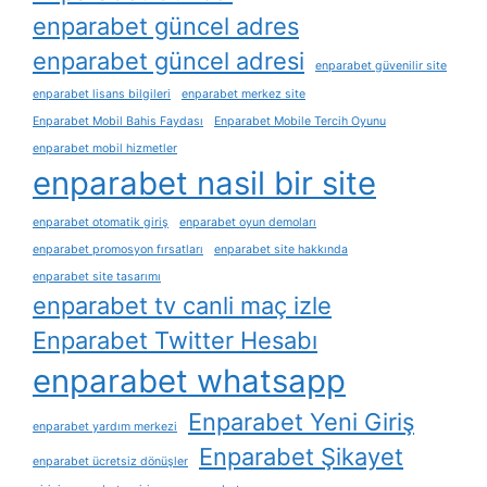
enparabet güncel adres
enparabet güncel adresi
enparabet güvenilir site
enparabet lisans bilgileri
enparabet merkez site
Enparabet Mobil Bahis Faydası
Enparabet Mobile Tercih Oyunu
enparabet mobil hizmetler
enparabet nasil bir site
enparabet otomatik giriş
enparabet oyun demoları
enparabet promosyon fırsatları
enparabet site hakkında
enparabet site tasarımı
enparabet tv canli maç izle
Enparabet Twitter Hesabı
enparabet whatsapp
Enparabet Yeni Giriş
enparabet yardım merkezi
Enparabet Şikayet
enparabet ücretsiz dönüşler