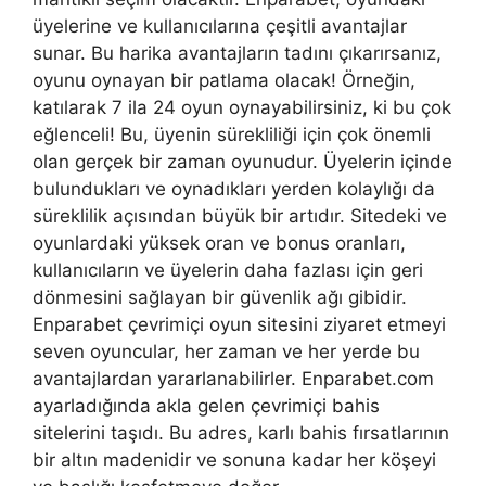
üyelerine ve kullanıcılarına çeşitli avantajlar
sunar. Bu harika avantajların tadını çıkarırsanız,
oyunu oynayan bir patlama olacak! Örneğin,
katılarak 7 ila 24 oyun oynayabilirsiniz, ki bu çok
eğlenceli! Bu, üyenin sürekliliği için çok önemli
olan gerçek bir zaman oyunudur. Üyelerin içinde
bulundukları ve oynadıkları yerden kolaylığı da
süreklilik açısından büyük bir artıdır. Sitedeki ve
oyunlardaki yüksek oran ve bonus oranları,
kullanıcıların ve üyelerin daha fazlası için geri
dönmesini sağlayan bir güvenlik ağı gibidir.
Enparabet çevrimiçi oyun sitesini ziyaret etmeyi
seven oyuncular, her zaman ve her yerde bu
avantajlardan yararlanabilirler. Enparabet.com
ayarladığında akla gelen çevrimiçi bahis
sitelerini taşıdı. Bu adres, karlı bahis fırsatlarının
bir altın madenidir ve sonuna kadar her köşeyi