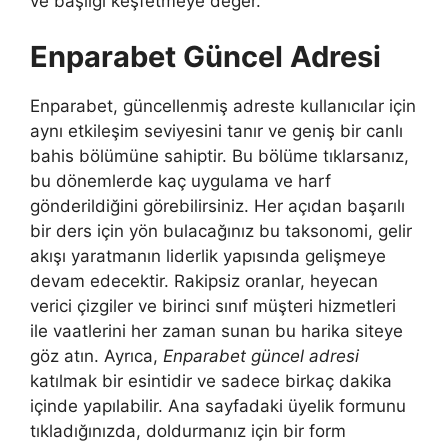
ve başlığı keşfetmeye değer.
Enparabet Güncel Adresi
Enparabet, güncellenmiş adreste kullanıcılar için
aynı etkileşim seviyesini tanır ve geniş bir canlı
bahis bölümüne sahiptir. Bu bölüme tıklarsanız,
bu dönemlerde kaç uygulama ve harf
gönderildiğini görebilirsiniz. Her açıdan başarılı
bir ders için yön bulacağınız bu taksonomi, gelir
akışı yaratmanın liderlik yapısında gelişmeye
devam edecektir. Rakipsiz oranlar, heyecan
verici çizgiler ve birinci sınıf müşteri hizmetleri
ile vaatlerini her zaman sunan bu harika siteye
göz atın. Ayrıca,
Enparabet güncel adresi
katılmak bir esintidir ve sadece birkaç dakika
içinde yapılabilir. Ana sayfadaki üyelik formunu
tıkladığınızda, doldurmanız için bir form