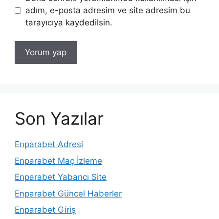
adım, e-posta adresim ve site adresim bu
tarayıcıya kaydedilsin.
Son Yazılar
Enparabet Adresi
Enparabet Maç İzleme
Enparabet Yabancı Site
Enparabet Güncel Haberler
Enparabet Giriş