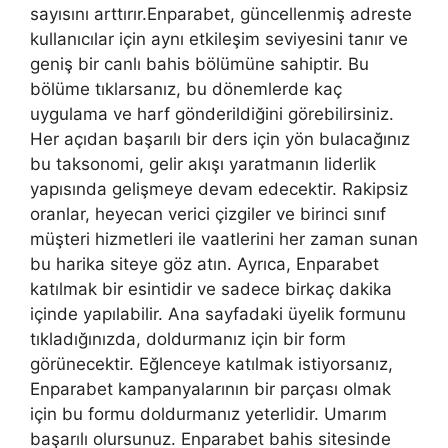
sayısını arttırır.Enparabet, güncellenmiş adreste
kullanıcılar için aynı etkileşim seviyesini tanır ve
geniş bir canlı bahis bölümüne sahiptir. Bu
bölüme tıklarsanız, bu dönemlerde kaç
uygulama ve harf gönderildiğini görebilirsiniz.
Her açıdan başarılı bir ders için yön bulacağınız
bu taksonomi, gelir akışı yaratmanın liderlik
yapısında gelişmeye devam edecektir. Rakipsiz
oranlar, heyecan verici çizgiler ve birinci sınıf
müşteri hizmetleri ile vaatlerini her zaman sunan
bu harika siteye göz atın. Ayrıca, Enparabet
katılmak bir esintidir ve sadece birkaç dakika
içinde yapılabilir. Ana sayfadaki üyelik formunu
tıkladığınızda, doldurmanız için bir form
görünecektir. Eğlenceye katılmak istiyorsanız,
Enparabet kampanyalarının bir parçası olmak
için bu formu doldurmanız yeterlidir. Umarım
başarılı olursunuz. Enparabet bahis sitesinde