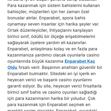
Para kazanmak için sistem bahislerini kullanan
bahisçiler, müşterileri için her zaman özel
bonuslar alırlar. Enparabet, spora bahis
oynamayı seven insanlar için harika şeyler var.
Ortak düzenleyiciler, ihtiyaçlarını karşılayan
birinci sınıf, ödüllü bir ölçeğe erişebilmelerini
sağlayarak üyelere yardım eli kazanırlar.
Enparabet, anlaşılması kolay ve en fazla para
kazanmanıza yardımcı olacak oyunlarla casino
oyunlarında büyük kazanma
Enparabet Kaç
Oldu
fırsatı verir. Başarının anahtarı güvenilir bir
Enparabet bulmaktır. Sitedeki en iyi içerik en
heyecan verici ve başarılı casino oyunlarını
garanti ediyor. Bu site, heyecan verici fırsatlarla
birinci sınıf bahis ve casino oyunları sağladığı
için para kazanmanın harika bir yoludur. Çok
para kazanmak için Enparabet seçmek en
mantıklı seçim olacaktır. Enparabet, oyundaki