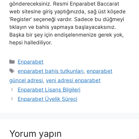
göndereceksiniz. Resmi Enparabet Baccarat
web sitesine giriş yaptığınızda, sağ üst köşede
‘Register’ seçeneği vardır. Sadece bu düğmeyi
tıklayın ve bahis yapmaya başlayacaksınız.
Başka bir şey için endişelenmenize gerek yok,
hepsi hallediliyor.
Kategoriler
Enparabet
Etiketler
enparabet bahis tutkunları
,
enparabet
güncel adresi
,
yeni adresi enparabet
Enparabet Lisans Bilgileri
Enparabet Üyelik Süreci
Yorum yapın