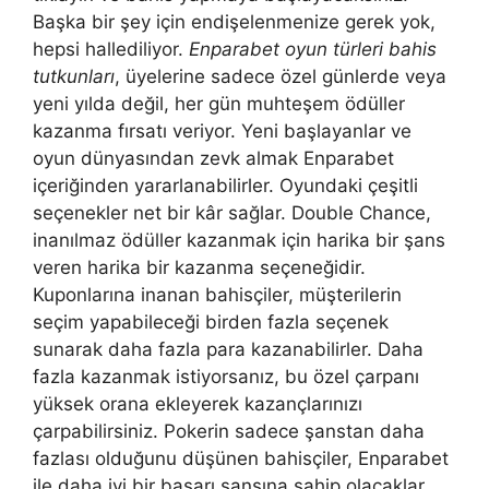
Başka bir şey için endişelenmenize gerek yok,
hepsi hallediliyor.
Enparabet oyun türleri bahis
tutkunları
, üyelerine sadece özel günlerde veya
yeni yılda değil, her gün muhteşem ödüller
kazanma fırsatı veriyor. Yeni başlayanlar ve
oyun dünyasından zevk almak Enparabet
içeriğinden yararlanabilirler. Oyundaki çeşitli
seçenekler net bir kâr sağlar. Double Chance,
inanılmaz ödüller kazanmak için harika bir şans
veren harika bir kazanma seçeneğidir.
Kuponlarına inanan bahisçiler, müşterilerin
seçim yapabileceği birden fazla seçenek
sunarak daha fazla para kazanabilirler. Daha
fazla kazanmak istiyorsanız, bu özel çarpanı
yüksek orana ekleyerek kazançlarınızı
çarpabilirsiniz. Pokerin sadece şanstan daha
fazlası olduğunu düşünen bahisçiler, Enparabet
ile daha iyi bir başarı şansına sahip olacaklar.