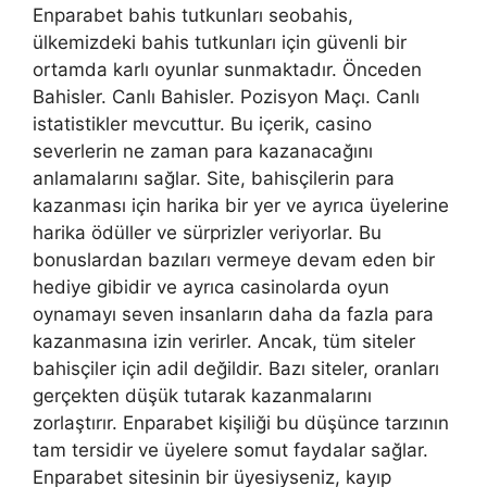
Enparabet bahis tutkunları seobahis,
ülkemizdeki bahis tutkunları için güvenli bir
ortamda karlı oyunlar sunmaktadır. Önceden
Bahisler. Canlı Bahisler. Pozisyon Maçı. Canlı
istatistikler mevcuttur. Bu içerik, casino
severlerin ne zaman para kazanacağını
anlamalarını sağlar. Site, bahisçilerin para
kazanması için harika bir yer ve ayrıca üyelerine
harika ödüller ve sürprizler veriyorlar. Bu
bonuslardan bazıları vermeye devam eden bir
hediye gibidir ve ayrıca casinolarda oyun
oynamayı seven insanların daha da fazla para
kazanmasına izin verirler. Ancak, tüm siteler
bahisçiler için adil değildir. Bazı siteler, oranları
gerçekten düşük tutarak kazanmalarını
zorlaştırır. Enparabet kişiliği bu düşünce tarzının
tam tersidir ve üyelere somut faydalar sağlar.
Enparabet sitesinin bir üyesiyseniz, kayıp