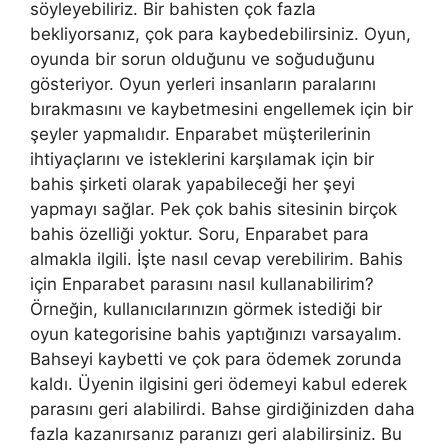
söyleyebiliriz. Bir bahisten çok fazla
bekliyorsanız, çok para kaybedebilirsiniz. Oyun,
oyunda bir sorun olduğunu ve soğuduğunu
gösteriyor. Oyun yerleri insanların paralarını
bırakmasını ve kaybetmesini engellemek için bir
şeyler yapmalıdır. Enparabet müşterilerinin
ihtiyaçlarını ve isteklerini karşılamak için bir
bahis şirketi olarak yapabileceği her şeyi
yapmayı sağlar. Pek çok bahis sitesinin birçok
bahis özelliği yoktur. Soru, Enparabet para
almakla ilgili. İşte nasıl cevap verebilirim. Bahis
için Enparabet parasını nasıl kullanabilirim?
Örneğin, kullanıcılarınızın görmek istediği bir
oyun kategorisine bahis yaptığınızı varsayalım.
Bahseyi kaybetti ve çok para ödemek zorunda
kaldı. Üyenin ilgisini geri ödemeyi kabul ederek
parasını geri alabilirdi. Bahse girdiğinizden daha
fazla kazanırsanız paranızı geri alabilirsiniz. Bu