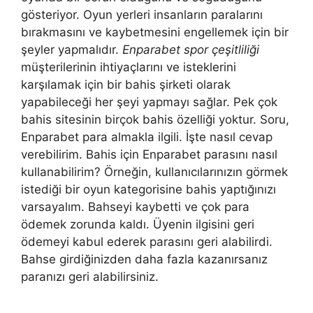
gösteriyor. Oyun yerleri insanların paralarını
bırakmasını ve kaybetmesini engellemek için bir
şeyler yapmalıdır.
Enparabet spor çeşitliliği
müşterilerinin ihtiyaçlarını ve isteklerini
karşılamak için bir bahis şirketi olarak
yapabileceği her şeyi yapmayı sağlar. Pek çok
bahis sitesinin birçok bahis özelliği yoktur. Soru,
Enparabet para almakla ilgili. İşte nasıl cevap
verebilirim. Bahis için Enparabet parasını nasıl
kullanabilirim? Örneğin, kullanıcılarınızın görmek
istediği bir oyun kategorisine bahis yaptığınızı
varsayalım. Bahseyi kaybetti ve çok para
ödemek zorunda kaldı. Üyenin ilgisini geri
ödemeyi kabul ederek parasını geri alabilirdi.
Bahse girdiğinizden daha fazla kazanırsanız
paranızı geri alabilirsiniz.