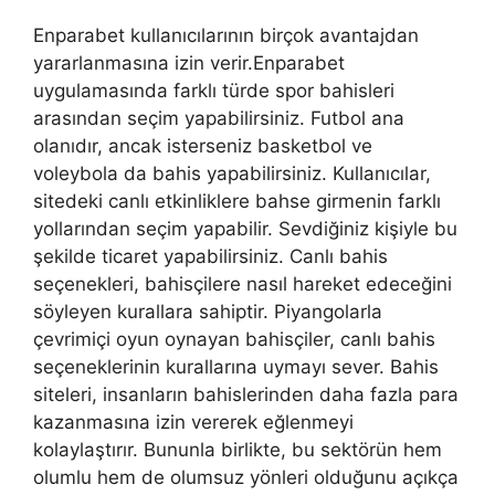
Enparabet kullanıcılarının birçok avantajdan
yararlanmasına izin verir.Enparabet
uygulamasında farklı türde spor bahisleri
arasından seçim yapabilirsiniz. Futbol ana
olanıdır, ancak isterseniz basketbol ve
voleybola da bahis yapabilirsiniz. Kullanıcılar,
sitedeki canlı etkinliklere bahse girmenin farklı
yollarından seçim yapabilir. Sevdiğiniz kişiyle bu
şekilde ticaret yapabilirsiniz. Canlı bahis
seçenekleri, bahisçilere nasıl hareket edeceğini
söyleyen kurallara sahiptir. Piyangolarla
çevrimiçi oyun oynayan bahisçiler, canlı bahis
seçeneklerinin kurallarına uymayı sever. Bahis
siteleri, insanların bahislerinden daha fazla para
kazanmasına izin vererek eğlenmeyi
kolaylaştırır. Bununla birlikte, bu sektörün hem
olumlu hem de olumsuz yönleri olduğunu açıkça