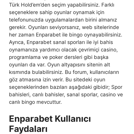
Türk Hold’em’den seçim yapabilirsiniz. Farklı
seçeneklere sahip oyunlar oynamak için
telefonunuzda uygulamalardan birini almanız
gerekir. Oyunları seviyorsanız, web sitelerinde
her zaman Enparabet ile bingo oynayabilirsiniz.
Ayrıca, Enparabet sanal sporları ile iyi bahis
oynamanıza yardımcı olacak çevrimiçi casino,
programlama ve poker dersleri gibi başka
oyunları da var. Oyun altyapısını sitenin alt
kısmında bulabilirsiniz. Bu forum, kullanıcıların
göz atmasına izin verir. Bu sitedeki oyun
seçeneklerinden bazıları aşağıdaki gibidir; Spor
bahisleri, canlı bahisler, sanal sporlar, casino ve
canlı bingo mevcuttur.
Enparabet Kullanıcı
Faydaları