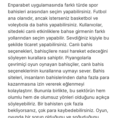
Enparabet uygulamasında farklı türde spor
bahisleri arasından seçim yapabilirsiniz. Futbol
ana olanıdır, ancak isterseniz basketbol ve
voleybola da bahis yapabilirsiniz. Kullanıcılar,
sitedeki canlı etkinliklere bahse girmenin farklı
yollarından seçim yapabilir. Sevdiğiniz kişiyle bu
şekilde ticaret yapabilirsiniz. Canlı bahis
seçenekleri, bahisçilere nasıl hareket edeceğini
söyleyen kurallara sahiptir. Piyangolarla
çevrimiçi oyun oynayan bahisçiler, canlı bahis
seçeneklerinin kurallarına uymayı sever. Bahis
siteleri, insanların bahislerinden daha fazla para
kazanmasına izin vererek eğlenmeyi
kolaylaştırır. Bununla birlikte, bu sektörün hem
olumlu hem de olumsuz yönleri olduğunu açıkça
söyleyebiliriz. Bir bahisten çok fazla
bekliyorsanız, çok para kaybedebilirsiniz. Oyun,
oyunda bir sorun olduğunu ve soğuduğunu