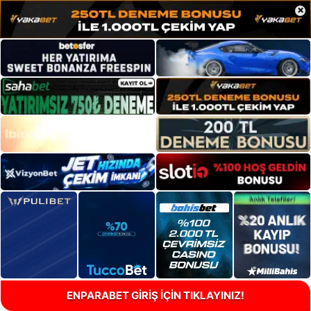
×
ENPARABET GİRİŞ İÇİN TIKLAYINIZ!