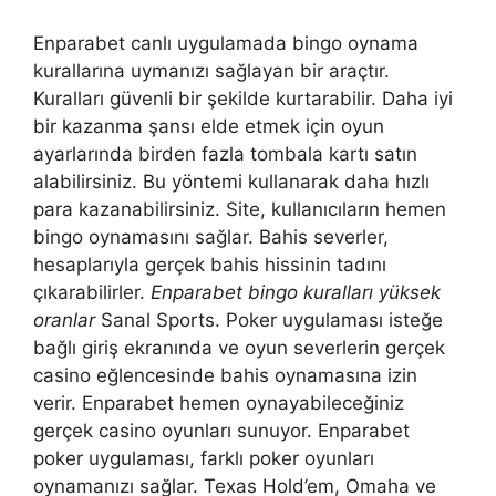
Enparabet canlı uygulamada bingo oynama
kurallarına uymanızı sağlayan bir araçtır.
Kuralları güvenli bir şekilde kurtarabilir. Daha iyi
bir kazanma şansı elde etmek için oyun
ayarlarında birden fazla tombala kartı satın
alabilirsiniz. Bu yöntemi kullanarak daha hızlı
para kazanabilirsiniz. Site, kullanıcıların hemen
bingo oynamasını sağlar. Bahis severler,
hesaplarıyla gerçek bahis hissinin tadını
çıkarabilirler.
Enparabet bingo kuralları yüksek
oranlar
Sanal Sports. Poker uygulaması isteğe
bağlı giriş ekranında ve oyun severlerin gerçek
casino eğlencesinde bahis oynamasına izin
verir. Enparabet hemen oynayabileceğiniz
gerçek casino oyunları sunuyor. Enparabet
poker uygulaması, farklı poker oyunları
oynamanızı sağlar. Texas Hold’em, Omaha ve