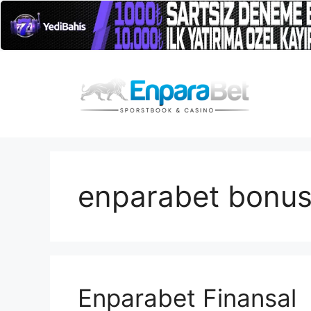
İçeriğe
atla
enparabet bonu
Enparabet Finansal