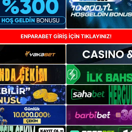
ENPARABET GİRİŞ İÇİN TIKLAYINIZ!