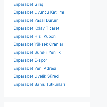
Enparabet Giriş
Enparabet Oyuncu Katılımı
Enparabet Yasal Durum
Enparabet Kolay Ticaret
Enparabet Hızlı Kupon
Enparabet Yüksek Oranlar
Enparabet Sürekli Yenilik
Enparabet E-spor
Enparabet Yeni Adresi
Enparabet Üyelik Süreci
Enparabet Bahis Tutkunları