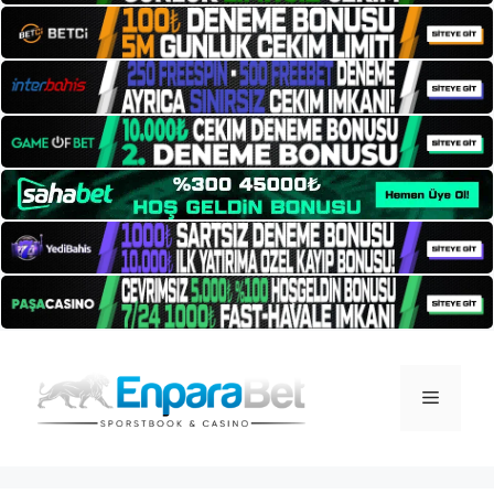
İçeriğe
atla
Menü