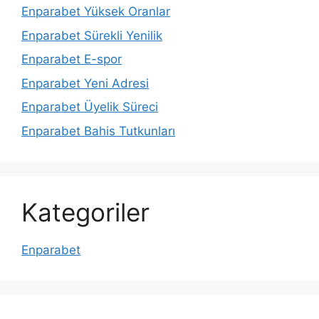
Enparabet Yüksek Oranlar
Enparabet Sürekli Yenilik
Enparabet E-spor
Enparabet Yeni Adresi
Enparabet Üyelik Süreci
Enparabet Bahis Tutkunları
Kategoriler
Enparabet