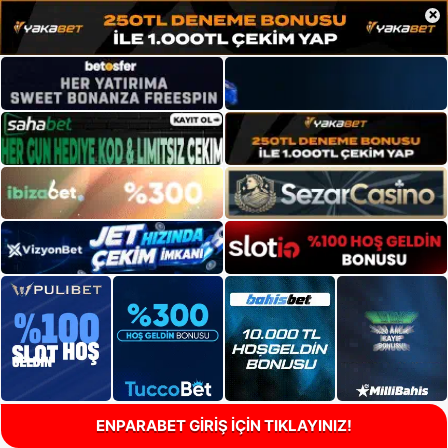
×
ENPARABET GİRİŞ İÇİN TIKLAYINIZ!