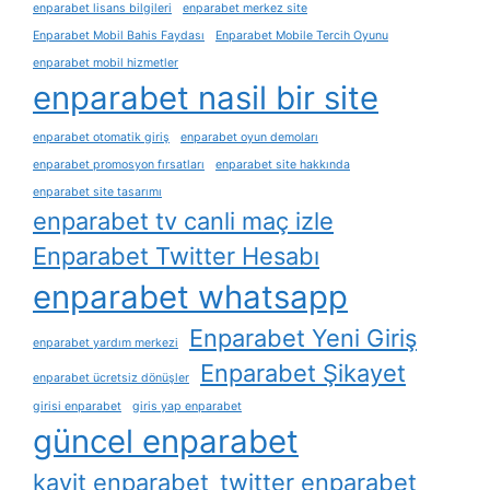
enparabet lisans bilgileri
enparabet merkez site
Enparabet Mobil Bahis Faydası
Enparabet Mobile Tercih Oyunu
enparabet mobil hizmetler
enparabet nasil bir site
enparabet otomatik giriş
enparabet oyun demoları
enparabet promosyon fırsatları
enparabet site hakkında
enparabet site tasarımı
enparabet tv canli maç izle
Enparabet Twitter Hesabı
enparabet whatsapp
Enparabet Yeni Giriş
enparabet yardım merkezi
Enparabet Şikayet
enparabet ücretsiz dönüşler
girisi enparabet
giris yap enparabet
güncel enparabet
kayit enparabet
twitter enparabet