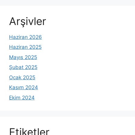
Arşivler
Haziran 2026
Haziran 2025
Mayıs 2025
Şubat 2025
Ocak 2025
Kasım 2024
Ekim 2024
Etiketler