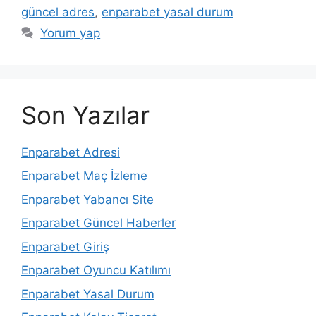
güncel adres
,
enparabet yasal durum
Yorum yap
Son Yazılar
Enparabet Adresi
Enparabet Maç İzleme
Enparabet Yabancı Site
Enparabet Güncel Haberler
Enparabet Giriş
Enparabet Oyuncu Katılımı
Enparabet Yasal Durum