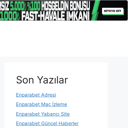
Son Yazılar
Enparabet Adresi
Enparabet Maç İzleme
Enparabet Yabancı Site
Enparabet Güncel Haberler