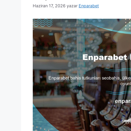
Haziran 17, 2026
yazar
Enparabet