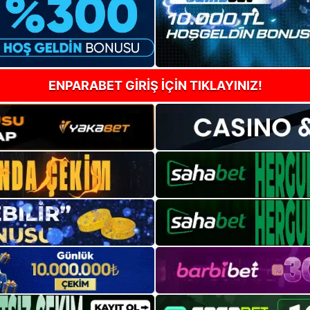
ENPARABET GİRİŞ İÇİN TIKLAYINIZ!