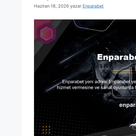
Haziran 18, 2026
yazar
Enparabet