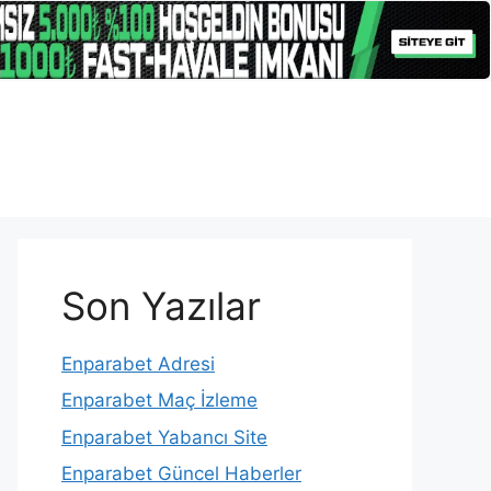
Son Yazılar
Enparabet Adresi
Enparabet Maç İzleme
Enparabet Yabancı Site
Enparabet Güncel Haberler