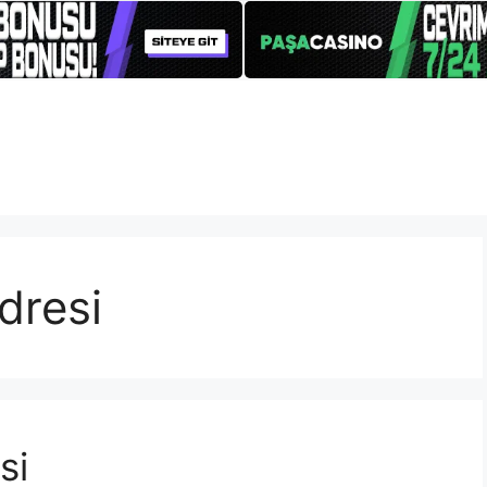
dresi
si