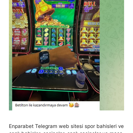
Enparabet Telegram web sitesi spor bahisleri ve