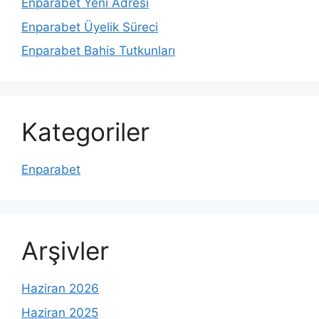
Enparabet Yeni Adresi
Enparabet Üyelik Süreci
Enparabet Bahis Tutkunları
Kategoriler
Enparabet
Arşivler
Haziran 2026
Haziran 2025