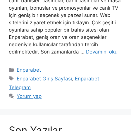
canlı bahisler, casinolar, canlı casinolar ve masa
oyunları, bonuslar ve promosyonlar ve canlı TV
için geniş bir seçenek yelpazesi sunar. Web
sitelerini ziyaret etmek için tıklayın. Çok çeşitli
oyunlara sahip popüler bir bahis sitesi olan
Enparabet, geniş oran ve oran seçenekleri
nedeniyle kullanıcılar tarafından tercih
edilmektedir. Son zamanlarda …
Devamını oku
Kategoriler
Enparabet
Etiketler
Enparabet Giriş Sayfası
,
Enparabet
Telegram
Yorum yap
Son Yazılar