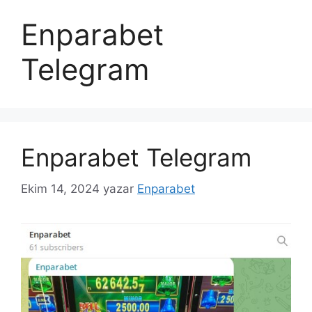
Enparabet
Telegram
Enparabet Telegram
Ekim 14, 2024
yazar
Enparabet