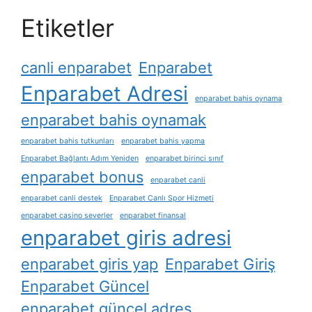
Etiketler
canli enparabet
Enparabet
Enparabet Adresi
enparabet bahis oynama
enparabet bahis oynamak
enparabet bahis tutkunları
enparabet bahis yapma
Enparabet Bağlantı Adım Yeniden
enparabet birinci sınıf
enparabet bonus
enparabet canli
enparabet canli destek
Enparabet Canlı Spor Hizmeti
enparabet casino severler
enparabet finansal
enparabet giris adresi
enparabet giris yap
Enparabet Giriş
Enparabet Güncel
enparabet güncel adres