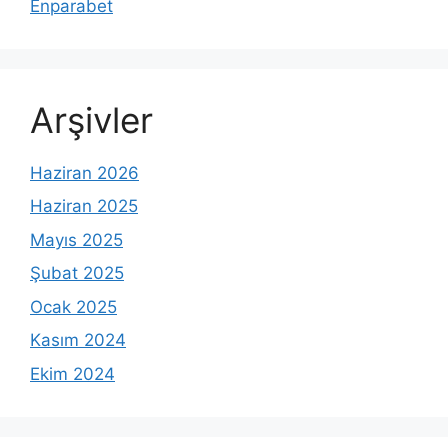
Enparabet
Arşivler
Haziran 2026
Haziran 2025
Mayıs 2025
Şubat 2025
Ocak 2025
Kasım 2024
Ekim 2024