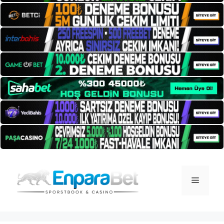
İçeriğe
atla
Menü