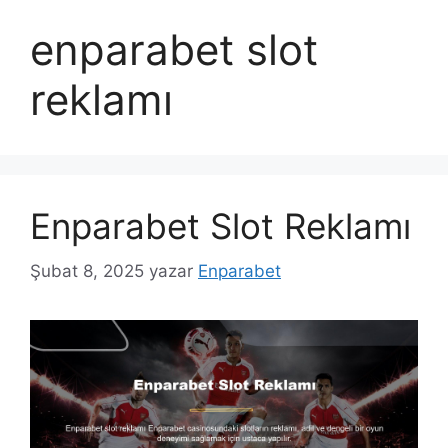
enparabet slot
reklamı
Enparabet Slot Reklamı
Şubat 8, 2025
yazar
Enparabet