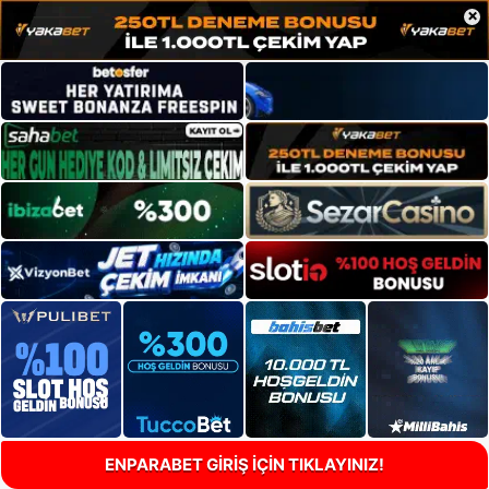
×
ENPARABET GİRİŞ İÇİN TIKLAYINIZ!