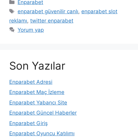
Kategoriler
Enparabet
Etiketler
enparabet güvenilir canlı
,
enparabet slot
reklamı
,
twitter enparabet
Yorum yap
Son Yazılar
Enparabet Adresi
Enparabet Maç İzleme
Enparabet Yabancı Site
Enparabet Güncel Haberler
Enparabet Giriş
Enparabet Oyuncu Katılımı