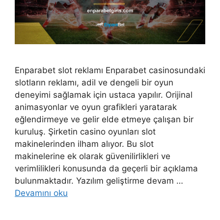
Enparabet slot reklamı Enparabet casinosundaki
slotların reklamı, adil ve dengeli bir oyun
deneyimi sağlamak için ustaca yapılır. Orijinal
animasyonlar ve oyun grafikleri yaratarak
eğlendirmeye ve gelir elde etmeye çalışan bir
kuruluş. Şirketin casino oyunları slot
makinelerinden ilham alıyor. Bu slot
makinelerine ek olarak güvenilirlikleri ve
verimlilikleri konusunda da geçerli bir açıklama
bulunmaktadır. Yazılım geliştirme devam …
Devamını oku