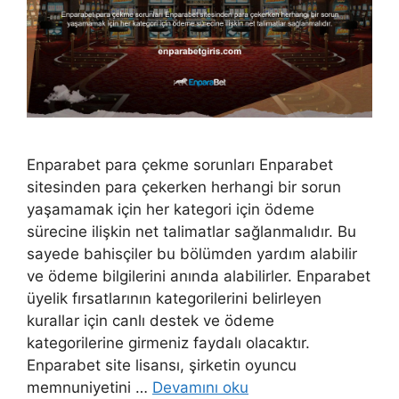
Enparabet para çekme sorunları Enparabet
sitesinden para çekerken herhangi bir sorun
yaşamamak için her kategori için ödeme
sürecine ilişkin net talimatlar sağlanmalıdır. Bu
sayede bahisçiler bu bölümden yardım alabilir
ve ödeme bilgilerini anında alabilirler. Enparabet
üyelik fırsatlarının kategorilerini belirleyen
kurallar için canlı destek ve ödeme
kategorilerine girmeniz faydalı olacaktır.
Enparabet site lisansı, şirketin oyuncu
memnuniyetini …
Devamını oku