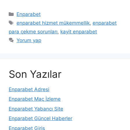
Kategoriler
Enparabet
Etiketler
enparabet hizmet mükemmellik
,
enparabet
para çekme sorunları
,
kayit enparabet
Yorum yap
Son Yazılar
Enparabet Adresi
Enparabet Maç İzleme
Enparabet Yabancı Site
Enparabet Güncel Haberler
Enparabet Giriş