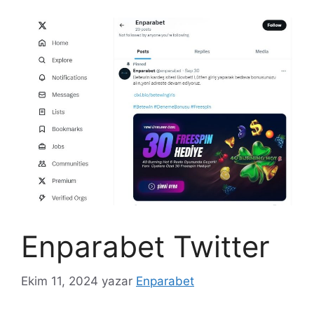
Enparabet Twitter
Ekim 11, 2024
yazar
Enparabet