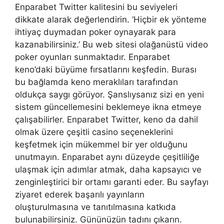
Enparabet Twitter kalitesini bu seviyeleri
dikkate alarak değerlendirin. ‘Hiçbir ek yönteme
ihtiyaç duymadan poker oynayarak para
kazanabilirsiniz.’ Bu web sitesi olağanüstü video
poker oyunları sunmaktadır. Enparabet
keno’daki büyüme fırsatlarını keşfedin. Burası
bu bağlamda keno meraklıları tarafından
oldukça saygı görüyor. Şanslıysanız sizi en yeni
sistem güncellemesini beklemeye ikna etmeye
çalışabilirler. Enparabet Twitter, keno da dahil
olmak üzere çeşitli casino seçeneklerini
keşfetmek için mükemmel bir yer olduğunu
unutmayın. Enparabet aynı düzeyde çeşitliliğe
ulaşmak için adımlar atmak, daha kapsayıcı ve
zenginleştirici bir ortamı garanti eder. Bu sayfayı
ziyaret ederek başarılı yayınların
oluşturulmasına ve tanıtılmasına katkıda
bulunabilirsiniz. Gününüzün tadını çıkarın.