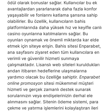
ödül olarak bonuslar sağlar. Kullanıcılar bu ek
avantajlardan yararlanarak daha fazla konfor
yaşayabilir ve fonlarını katlama şansına sahip
olabilirler. Bu özellik, kullanıcıların bahis
platformlarında daha yüksek hız ve keyifle canlı
casino oyunlarına katılmalarını sağlar. Bu
oyunları oynamak ve önemli miktarda kar elde
etmek için siteye erişin. Bahis sitesi Enparabet,
ana sayfasını ziyaret eden tüm kullanıcılara en
verimli ve güvenilir hizmeti sunmaya
çalışmaktadır. Lisanslı web siteleri kuruldukları
andan itibaren hedeflerine ulaşmalarına
yardımcı olacak bu özelliğe sahiptir.
Enparabet
online promosyon
sitesi mükemmel müşteri
hizmeti ve gerçek zamanlı destek sunarak
sorularınızın veya endişelerinizin derhal ele
alınmasını sağlar. Sitenin ödeme sistemi, para
çekme ve yatırma işlemlerini kolaylaştıran ileri