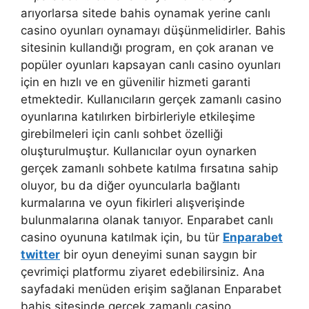
arıyorlarsa sitede bahis oynamak yerine canlı
casino oyunları oynamayı düşünmelidirler. Bahis
sitesinin kullandığı program, en çok aranan ve
popüler oyunları kapsayan canlı casino oyunları
için en hızlı ve en güvenilir hizmeti garanti
etmektedir. Kullanıcıların gerçek zamanlı casino
oyunlarına katılırken birbirleriyle etkileşime
girebilmeleri için canlı sohbet özelliği
oluşturulmuştur. Kullanıcılar oyun oynarken
gerçek zamanlı sohbete katılma fırsatına sahip
oluyor, bu da diğer oyuncularla bağlantı
kurmalarına ve oyun fikirleri alışverişinde
bulunmalarına olanak tanıyor. Enparabet canlı
casino oyununa katılmak için, bu tür
Enparabet
twitter
bir oyun deneyimi sunan saygın bir
çevrimiçi platformu ziyaret edebilirsiniz. Ana
sayfadaki menüden erişim sağlanan Enparabet
bahis sitesinde gerçek zamanlı casino