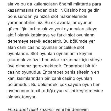
alır ve bu da kullanıcıların önemli miktarda para
kazanmasına neden olabilir. Casino hoş geldin
bonusundan yalnızca slot makinelerinde
yararlanabilirsiniz. Bu ek avantajlar oyunun
güvenliğini artıracak ve yeni oyuncuları siteye
aktif olarak katılmaya ve farklı slot oyunlarını
denemeye teşvik edecektir. Bu bölümde yer
alan canlı casino oyunları öncelikle slot
oyunlarıdır. Slot oyunları oynamanın keyfini
çıkarmak ve özel bonuslar kazanmak için siteye
üye olmanız gerekmektedir. Enparabet bir tür
casino oyunudur. Enparabet bahis sitesinin en
karlı kısımlarından biri canlı casino oyunları
bölümüdür. Bu bölümdeki çok sayıda oyun her
oyuncunun tercih ettiği oyun stilini keşfetmesine
olanak tanıyor.
Enparabet rulet kazancı
yeni bir deneyim