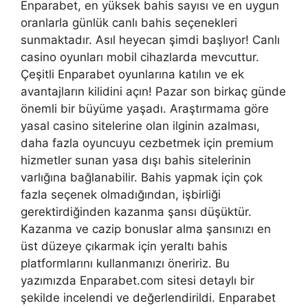
Enparabet, en yüksek bahis sayısı ve en uygun
oranlarla günlük canlı bahis seçenekleri
sunmaktadır. Asıl heyecan şimdi başlıyor! Canlı
casino oyunları mobil cihazlarda mevcuttur.
Çeşitli Enparabet oyunlarına katılın ve ek
avantajların kilidini açın! Pazar son birkaç günde
önemli bir büyüme yaşadı. Araştırmama göre
yasal casino sitelerine olan ilginin azalması,
daha fazla oyuncuyu cezbetmek için premium
hizmetler sunan yasa dışı bahis sitelerinin
varlığına bağlanabilir. Bahis yapmak için çok
fazla seçenek olmadığından, işbirliği
gerektirdiğinden kazanma şansı düşüktür.
Kazanma ve cazip bonuslar alma şansınızı en
üst düzeye çıkarmak için yeraltı bahis
platformlarını kullanmanızı öneririz. Bu
yazımızda Enparabet.com sitesi detaylı bir
şekilde incelendi ve değerlendirildi. Enparabet