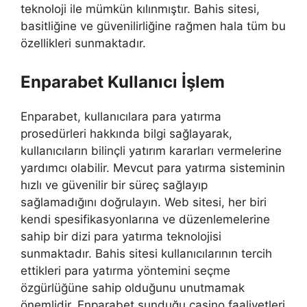
teknoloji ile mümkün kılınmıştır. Bahis sitesi,
basitliğine ve güvenilirliğine rağmen hala tüm bu
özellikleri sunmaktadır.
Enparabet Kullanıcı İşlem
Enparabet, kullanıcılara para yatırma
prosedürleri hakkında bilgi sağlayarak,
kullanıcıların bilinçli yatırım kararları vermelerine
yardımcı olabilir. Mevcut para yatırma sisteminin
hızlı ve güvenilir bir süreç sağlayıp
sağlamadığını doğrulayın. Web sitesi, her biri
kendi spesifikasyonlarına ve düzenlemelerine
sahip bir dizi para yatırma teknolojisi
sunmaktadır. Bahis sitesi kullanıcılarının tercih
ettikleri para yatırma yöntemini seçme
özgürlüğüne sahip olduğunu unutmamak
önemlidir. Enparabet sunduğu casino faaliyetleri