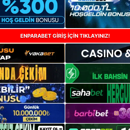
ENPARABET GİRİŞ İÇİN TIKLAYINIZ!