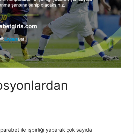
osyonlardan
rabet ile işbirliği yaparak çok sayıda