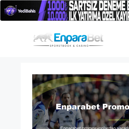
İçeriğe
atla