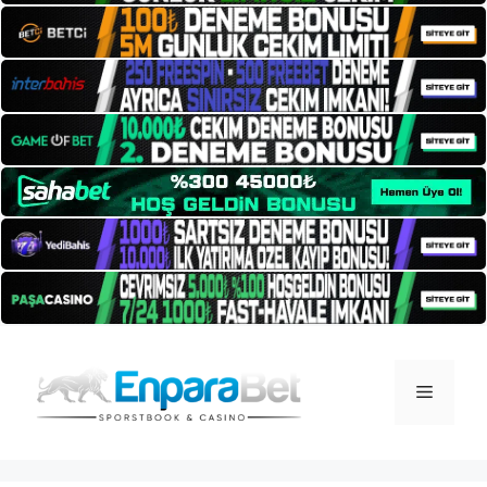
İçeriğe
atla
Menü