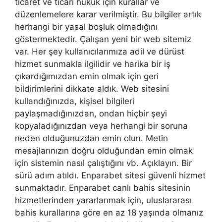
ticaret ve ticari hukuk için kurallar ve
düzenlemelere karar verilmiştir. Bu bilgiler artık
herhangi bir yasal boşluk olmadığını
göstermektedir. Çalışan yeni bir web sitemiz
var. Her şey kullanıcılarımıza adil ve dürüst
hizmet sunmakla ilgilidir ve harika bir iş
çıkardığımızdan emin olmak için geri
bildirimlerini dikkate aldık. Web sitesini
kullandığınızda, kişisel bilgileri
paylaşmadığınızdan, ondan hiçbir şeyi
kopyaladığınızdan veya herhangi bir soruna
neden olduğunuzdan emin olun. Metin
mesajlarınızın doğru olduğundan emin olmak
için sistemin nasıl çalıştığını vb. Açıklayın. Bir
sürü adım atıldı. Enparabet sitesi güvenli hizmet
sunmaktadır. Enparabet canlı bahis sitesinin
hizmetlerinden yararlanmak için, uluslararası
bahis kurallarına göre en az 18 yaşında olmanız