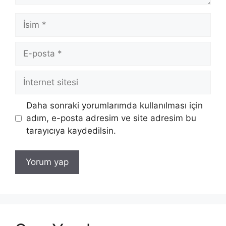
İsim
E-
posta
İnternet
sitesi
Daha sonraki yorumlarımda kullanılması için
adım, e-posta adresim ve site adresim bu
tarayıcıya kaydedilsin.