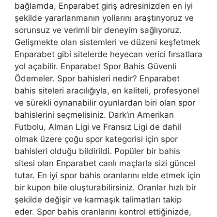
bağlamda, Enparabet giriş adresinizden en iyi
şekilde yararlanmanın yollarını araştırıyoruz ve
sorunsuz ve verimli bir deneyim sağlıyoruz.
Gelişmekte olan sistemleri ve düzeni keşfetmek
Enparabet gibi sitelerde heyecan verici fırsatlara
yol açabilir. Enparabet Spor Bahis Güvenli
Ödemeler. Spor bahisleri nedir? Enparabet
bahis siteleri aracılığıyla, en kaliteli, profesyonel
ve sürekli oynanabilir oyunlardan biri olan spor
bahislerini seçmelisiniz. Dark’ın Amerikan
Futbolu, Alman Ligi ve Fransız Ligi de dahil
olmak üzere çoğu spor kategorisi için spor
bahisleri olduğu bildirildi. Popüler bir bahis
sitesi olan Enparabet canlı maçlarla sizi güncel
tutar. En iyi spor bahis oranlarını elde etmek için
bir kupon bile oluşturabilirsiniz. Oranlar hızlı bir
şekilde değişir ve karmaşık talimatları takip
eder. Spor bahis oranlarını kontrol ettiğinizde,