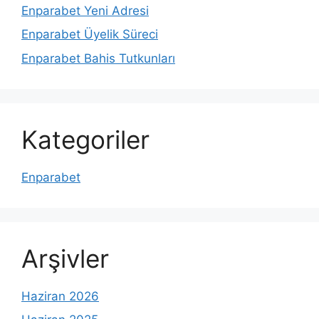
Enparabet Yeni Adresi
Enparabet Üyelik Süreci
Enparabet Bahis Tutkunları
Kategoriler
Enparabet
Arşivler
Haziran 2026