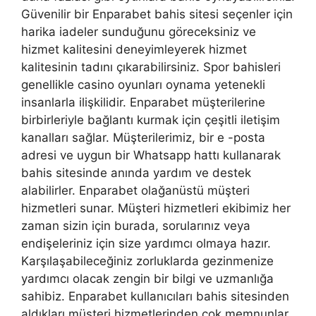
Güvenilir bir Enparabet bahis sitesi seçenler için
harika iadeler sunduğunu göreceksiniz ve
hizmet kalitesini deneyimleyerek hizmet
kalitesinin tadını çıkarabilirsiniz. Spor bahisleri
genellikle casino oyunları oynama yetenekli
insanlarla ilişkilidir. Enparabet müşterilerine
birbirleriyle bağlantı kurmak için çeşitli iletişim
kanalları sağlar. Müşterilerimiz, bir e -posta
adresi ve uygun bir Whatsapp hattı kullanarak
bahis sitesinde anında yardım ve destek
alabilirler. Enparabet olağanüstü müşteri
hizmetleri sunar. Müşteri hizmetleri ekibimiz her
zaman sizin için burada, sorularınız veya
endişeleriniz için size yardımcı olmaya hazır.
Karşılaşabileceğiniz zorluklarda gezinmenize
yardımcı olacak zengin bir bilgi ve uzmanlığa
sahibiz. Enparabet kullanıcıları bahis sitesinden
aldıkları müşteri hizmetlerinden çok memnunlar.