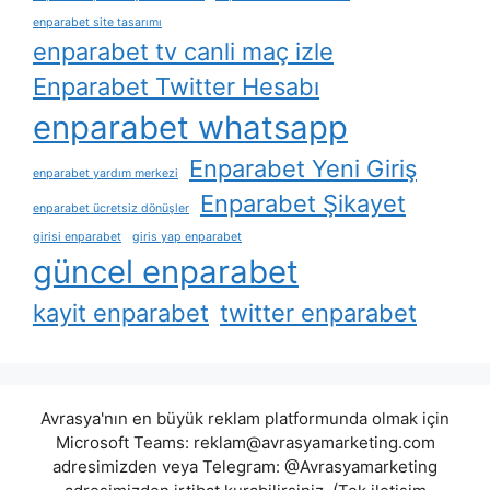
enparabet site tasarımı
enparabet tv canli maç izle
Enparabet Twitter Hesabı
enparabet whatsapp
Enparabet Yeni Giriş
enparabet yardım merkezi
Enparabet Şikayet
enparabet ücretsiz dönüşler
girisi enparabet
giris yap enparabet
güncel enparabet
kayit enparabet
twitter enparabet
Avrasya'nın en büyük reklam platformunda olmak için
Microsoft Teams:
reklam@avrasyamarketing.com
adresimizden veya Telegram: @Avrasyamarketing