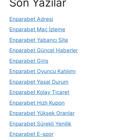
Son Yazılar
Enparabet Adresi
Enparabet Maç İzleme
Enparabet Yabancı Site
Enparabet Güncel Haberler
Enparabet Giriş
Enparabet Oyuncu Katılımı
Enparabet Yasal Durum
Enparabet Kolay Ticaret
Enparabet Hızlı Kupon
Enparabet Yüksek Oranlar
Enparabet Sürekli Yenilik
Enparabet E-spor