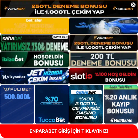
×
ENPARABET GİRİŞ İÇİN TIKLAYINIZ!