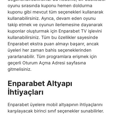
oyunu sırasında kuponu hemen doldurma
kuponu gibi mevcut tüm seçenekleri kullanarak
kullanabilirsiniz. Ayrıca, devam eden oyunu
takip etmek ve oyunun ilerlemesine dayanarak
kuponlar oluşturmak için Enparabet TV işlevini
kullanabilirsiniz. Tüm bu özellikler sayesinde
Enparabet ekstra puan almayı başarır, ancak
üyeleri her zaman bahis seçeneklerinden
yararlanabilir. Tüm programlara erişmek için
geçerli Oturum Açma Adresi sayfasına
gitmelisiniz.
Enparabet Altyapı
İhtiyaçları
Enparabet üyelere mobil altyapının ihtiyaçlarını
karşılayacak birinci sınıf seçenekler sunabilirler.